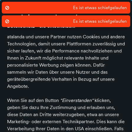
Gratis Stadt-Lieferung in 1-2 Tagen
Deu
Es ist etwas schiefgelaufen
Wir nutzen Cookies um unsere Dienste
zu erbringen und zu verbessern.
Es ist etwas schiefgelaufen
Datenschutz - Sie entscheiden!
atalanda und unsere Partner nutzen Cookies und andere
Technologien, damit unsere Plattformen zuverlässig und
Alle Kategorien
Alle Produkte
Angebote
Lokales
Fashion & Ac
sicher laufen, wir die Performance nachvollziehen und
Ihnen in Zukunft möglichst relevante Inhalte und
Einkaufen in Monheim am Rhein
Essen, Trinken &
personalisierte Werbung zeigen können. Dafür
Genuss
Lebensmittel
Koch- & Backzutaten
Speiseöle
sammeln wir Daten über unsere Nutzer und das
Speiseöl in Monheim am
geräteübergreifende Verhalten in Bezug auf unsere
Rhein
Angebote.
Wenn Sie auf den Button
"Einverstanden"
klicken,
ALLE FILTER
geben Sie dazu Ihre Zustimmung und erlauben uns,
diese Daten an Dritte weiterzugeben, etwa an unsere
Marketing- oder externen Technikpartner. Dies kann die
1 Produkt
Verarbeitung Ihrer Daten in den USA einschließen. Falls