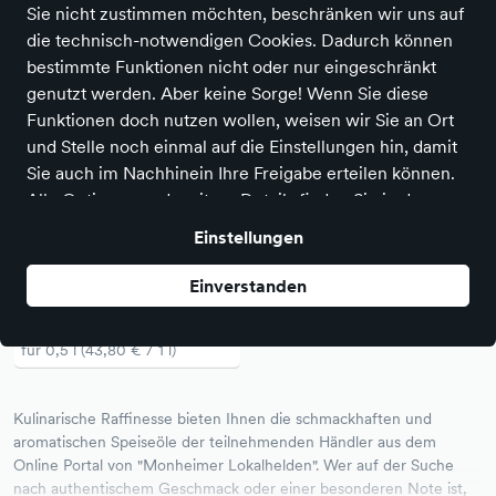
Sie nicht zustimmen möchten, beschränken wir uns auf
die technisch-notwendigen Cookies. Dadurch können
bestimmte Funktionen nicht oder nur eingeschränkt
genutzt werden. Aber keine Sorge! Wenn Sie diese
Funktionen doch nutzen wollen, weisen wir Sie an Ort
und Stelle noch einmal auf die Einstellungen hin, damit
Sie auch im Nachhinein Ihre Freigabe erteilen können.
Alle Optionen und weitere Details finden Sie in der
Datenschutzerklärung
.
Einstellungen
Olivenöl Extra Vergine / Olio
Einverstanden
extra vergine di oliva
21,90 €
für 0,5 l (43,80 € / 1 l)
Kulinarische Raffinesse bieten Ihnen die schmackhaften und
aromatischen Speiseöle der teilnehmenden Händler aus dem
Online Portal von "Monheimer Lokalhelden". Wer auf der Suche
nach authentischem Geschmack oder einer besonderen Note ist,