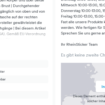
den Körper und über beide
Mittwoch 10:00-13:00, 15:
n Brust | Durchgehender
Donnerstag 10:00-13:00, 1
ugänglich von oben und von
Freitag 10:00-13:00, 15:00
stasche auf der rechten
Fast alle unsere Produkte
rsteller gewährleistet die
werden. Wie fertigen für 
gänge | Bei diesem Artikel
Sprechen Sie uns gerne a
(PSA). Gemäß EU-Verordnung
ine EU-
Ihr RheinSticker Team
isch. Diese stellen wir
Es gibt keine zweite C
ter
hbar
I
Dieses Element enthä
solcher Inha