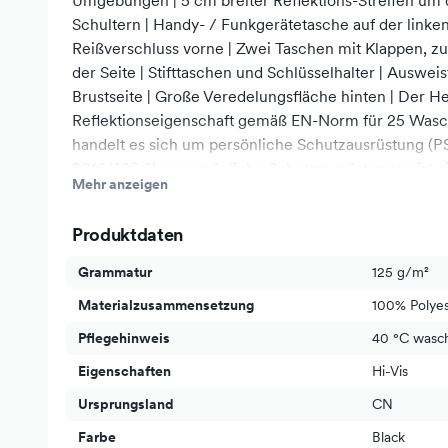
Umgebungen | 5 cm breiter Reflektions-Streifen um 
Schultern | Handy- / Funkgerätetasche auf der linke
Reißverschluss vorne | Zwei Taschen mit Klappen, z
der Seite | Stifttaschen und Schlüsselhalter | Auswei
Brustseite | Große Veredelungsfläche hinten | Der He
Reflektionseigenschaft gemäß EN-Norm für 25 Wasch
handelt es sich um persönliche Schutzausrüstung 
2016/425 über persönliche Schutzausrüstungen ist e
Mehr anzeigen
Konformitätserklärung durch den Hersteller obligator
Ihnen auf Anfrage gerne zur Verfügung.
Produktdaten
Grammatur
125 g/m²
Materialzusammensetzung
100% Polyes
Pflegehinweis
40 °C wasc
Eigenschaften
Hi-Vis
Ursprungsland
CN
Farbe
Black