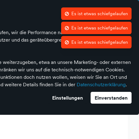
Was ist atalanda?
Es ist etwas schiefgelaufen
Kontrast
Mein Konto
Wunschliste
Warenkorb
Es ist etwas schiefgelaufen
ufen, wir die Performance nachvollziehen und Ihnen in
Jetzt mitmachen!
tzer und das geräteübergreifende Verhalten in Bezug auf
Es ist etwas schiefgelaufen
te weiterzugeben, etwa an unsere Marketing- oder externen
chränken wir uns auf die technisch-notwendigen Cookies.
unktionen doch nutzen wollen, weisen wir Sie an Ort und
d weitere Details finden Sie in der
Datenschutzerklärung
.
onal Executive Waistcoat
Einstellungen
Einverstanden
l. Versandkosten