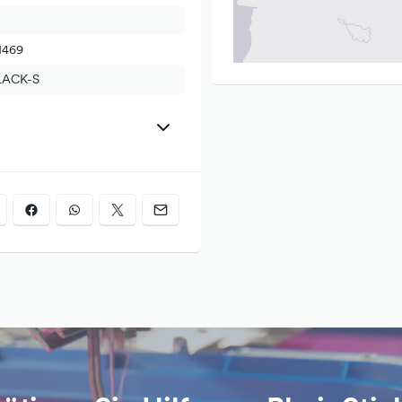
1469
LACK-S