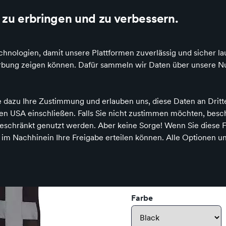
Deutschlandweite Lieferung
zu erbringen und zu verbessern.
hnologien, damit unsere Plattformen zuverlässig und sicher la
n
Lokalhelden
Stellenanzeigen
Heiraten
Werbung zeigen können. Dafür sammeln wir Daten über unsere Nu
e dazu Ihre Zustimmung und erlauben uns, diese Daten an Drit
itsschutzausrüstung
Multi-Functional Executive Waistcoat
 den USA einschließen. Falls Sie nicht zustimmen möchten, bes
schränkt genutzt werden. Aber keine Sorge! Wenn Sie diese F
YOKO
h im Nachhinein Ihre Freigabe erteilen können. Alle Optionen un
Multi-Functi
Preis
13,38 €
inkl. MwSt.,
zzg
Farbe