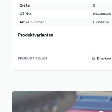
Größe
S
GTIN13
693388320
Artikelnummer
HVW801-B
Produktvarianten
PRODUKT TEILEN
Drucken