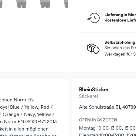
Lieferung in Mo
Kostenlose Lief
Selbstabholung
Sie holen das Pr
Werktagen für Si
RheinSticker
Stickerei
prechen Norm EN
oyal Blue / Yellow, Red /
Alte Schulstraße 31, 407
y, Orange / Navy, Yellow /
ÖFFNUNGSZEITEN
hen Norm EN ISO20471:2013
Montag 10:00-13:00, 15:00
keit in allen möglichen
Dienstag 10:00-13:00, 15:0