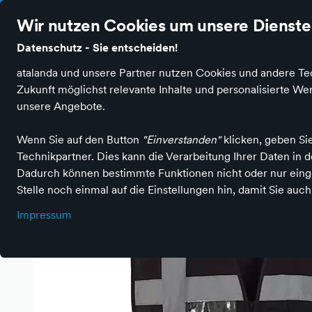
Stationäre Händler online
Gratis Stadt-Lieferung in 1-2 Tagen
Wir nutzen Cookies um unsere Dienste 
Datenschutz - Sie entscheiden!
atalanda und unsere Partner nutzen Cookies und andere Tec
Online-Shop
Einkaufsgutschein
Speisekarte
Zukunft möglichst relevante Inhalte und personalisierte 
unsere Angebote.
Wenn Sie auf den Button
"Einverstanden"
klicken, geben Si
Einkaufen in Monheim am Rhein
Wirtschaft & Industrie
Arbe
Technikpartner. Dies kann die Verarbeitung Ihrer Daten in
Dadurch können bestimmte Funktionen nicht oder nur einge
Stelle noch einmal auf die Einstellungen hin, damit Sie auc
Impressum