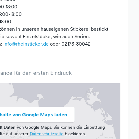
00-18:00
5:00-18:00
-18:00
 können in unseren hauseigenen Stickerei bestickt
Sie sowohl Einzelstücke, wie auch Serien.
n:
info@rheinsticker.de
oder 02173-30042
hance für den ersten Eindruck
nhalte von Google Maps laden
lt Daten von Google Maps. Sie können die Einbettung
lte auf unserer
Datenschutzseite
blockieren.